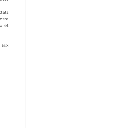
tats
entre
nd et
 aux