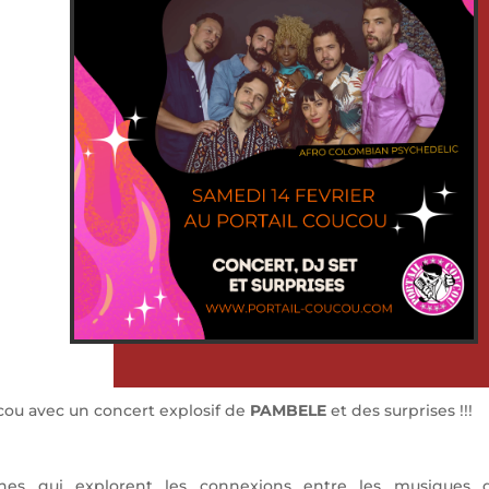
oucou avec un concert explosif de
PAMBELE
et des surprises !!!
es qui explorent les connexions entre les musiques d