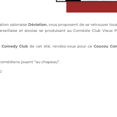
iation salonaise
Déviation
, vous proposent de se retrouver tou
seillaise et aixoise se produisant au Comédie Club Vieux P
i Comedy Club
de cet été, rendez-vous pour ce
Coucou Co
s comédiens jouent “au chapeau”.
0