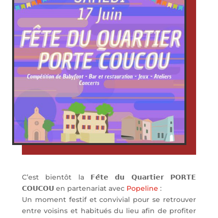
C’est bientôt la 𝗙𝗲̂𝘁𝗲 𝗱𝘂 𝗤𝘂𝗮𝗿𝘁𝗶𝗲𝗿 𝗣𝗢𝗥𝗧𝗘
𝗖𝗢𝗨𝗖𝗢𝗨 en partenariat avec
Popeline
:
Un moment festif et convivial pour se retrouver
entre voisins et habitués du lieu afin de profiter