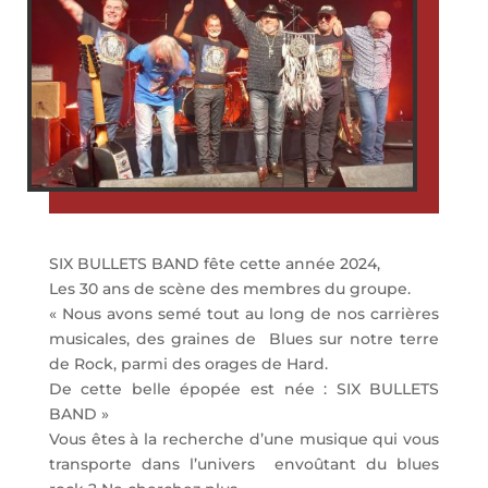
SIX BULLETS BAND
fête cette année 2024,
Les
30 ans de scène des membres du groupe.
«
Nous avons semé tout au lo
ng de nos carrières
musicales, des graines de
Blues sur notre terre
de Rock,
parmi
des orages de Hard.
De cette belle ép
opée est née
: SIX BULLETS
BAND
»
Vous
ê
tes
à
la
recherche d’une musique qui vous
transporte dans l’univers
envo
û
tant du blues