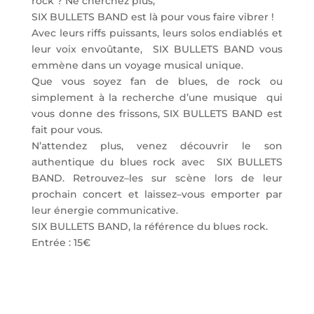
rock
? Ne cherchez plus,
SIX BULLETS BAND
e
st l
à
pour vous faire vibrer !
Avec leurs riffs puissants, leu
rs solos endiabl
é
s et
leur voix envo
û
tante,
SIX BULLETS BAND
vous
emm
è
ne dans un voyage musical unique
.
Que vous soyez fan de blues, de rock ou
simplement
à
la recherche d’une musique
qui
vous donne d
es frissons,
SIX BULLETS BAND
est
fait pour vous.
N’attendez plus, venez d
é
couvrir le son
authentique du blues rock avec
SIX BULLETS
BAND
. Retrouvez
–
les sur sc
è
ne lors de leur
prochain concert
et laissez
–
vous emporter par
leur
é
nergie communicative.
SIX BULLETS BAND
, la r
éfé
rence du blues rock.
Entrée : 15€