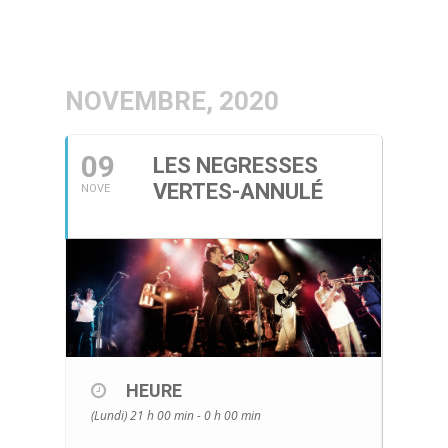
NOVEMBRE, 2020
09
LES NEGRESSES
VERTES-ANNULÉ
NOVE
HEURE
(Lundi) 21 h 00 min - 0 h 00 min