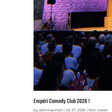
Empéri Comedy Club 2026 !
by
adminportail
|
Jul 27, 2026
|
Non classé