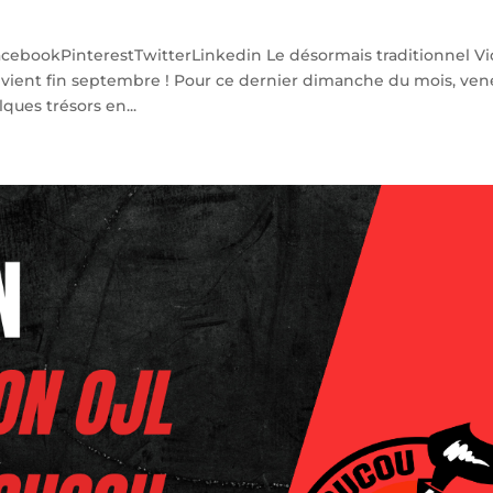
FacebookPinterestTwitterLinkedin Le désormais traditionnel V
evient fin septembre ! Pour ce dernier dimanche du mois, ven
ques trésors en...